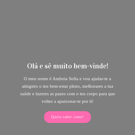
Micro-Curso "Princípios para uma
Olá e sê muito bem-vinde!
Vida Saudável"
O meu nome é Andreia Sofia e vou ajudar-te a
atingires o teu bem-estar pleno, melhorares a tua
Um micro-curso escrito com informação, dicas
saúde e fazeres as pazes com o teu corpo para que
práticas e exercícios para te ajudar rumo a uma Vida
voltes a apaixonar-te por ti!
mais Saudável! Apenas €11.00!
Quero saber como!
Quero adquirir!